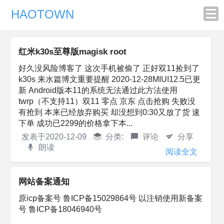
HAOTOWN
红米k30s至尊版magisk root
好久没风险博客了 这次手机被偷了 正好双11捡到了
k30s 来水篇博文重要提醒 2020-12-28MIUI12.5已更
新 Android版本11的系统无法通过此方法使用
twrp（不支持11）双11 零点 京东 点击抢购 失败没
有抢到 本来已经放弃购买 却没想到0:30又放了货 速
下单 成功已2299的价格拿下本...
发表于
2020-12-09
分类:
评论
分享
朗读
阅读全文
网站备案通知
原icp备案号 鲁ICP备15029864号 以注销使用新备案
号 鲁ICP备18046940号