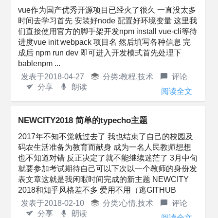
vue作为国产优秀开源项目已经火了很久 一直没太多
时间去学习首先 安装好node 配置好环境变量 这里我
们直接使用官方的脚手架开发npm install vue-cli等待
进度vue init webpack 项目名 然后填写各种信息 完
成后 npm run dev 即可进入开发模式首先处理下
bablenpm ...
发表于
2018-04-27
分类:
教程
,
技术
评论
分享
朗读
阅读全文
NEWCITY2018 简单的typecho主题
2017年不知不觉就过去了 我也结束了自己的校园及
码农生活准备为教育而献身 成为一名人民教师想想
也不知道对错 反正决定了就不能继续迷茫了 3月中旬
就要参加考试期待自己可以下次以一个教师的身份发
表文章这就是我闲暇时间完成的新主题 NEWCITY
2018和知乎风格差不多 爱用不用（逃GITHUB
发表于
2018-02-10
分类:
心情
,
技术
评论
分享
朗读
阅读全文