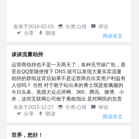
发表于
2016-02-03
分类:
心情
评论
分享
朗读
阅读全文
谈谈流量劫持
运营商劫持也不是一天两天了，各种无节操广告，甚
至在QQ里随便搜下 DNS 就可以发现大量买卖流量
劫持的群组这背后如果不是运营商在出卖用户利益有
人信吗？ 当然 对于敢于站出来的勇士我是挺佩服的
今日头条、美团大众点评网、360、腾讯、微博、小
米，这些互联网公司敢于勇敢指出 是对网民的负责
但腾讯中这么多非法群组，腾...
发表于
2015-12-27
分类:
心情
评论
分享
朗读
阅读全文
世界，您好！