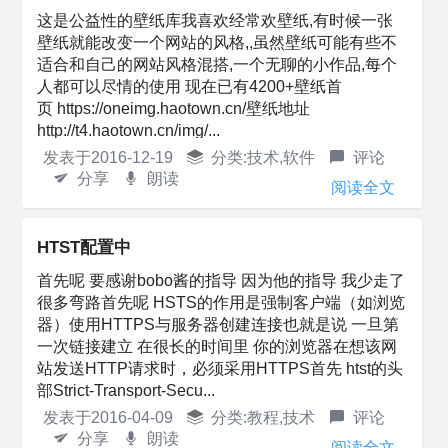
这是公益性的壁纸库我喜欢经常欢壁纸,有时候一张
壁纸就能改变一个网站的风格,,虽然壁纸可能有些不
适合和自己的网站风格混搭,一个无聊的小作品,每个
人都可以尽情的使用 现在已有4200+壁纸首
页 https://oneimg.haotown.cn/壁纸地址
http://t4.haotown.cn/img/...
发表于
2016-12-19
分类:
技术
,
软件
评论
分享
朗读
阅读全文
HTST配置中
首先呢 要感谢bobo酱的指导 因为他的指导 我少走了
很多弯路首先呢 HSTS的作用是强制客户端（如浏览
器）使用HTTPS与服务器创建连接也就是说 一旦第
一次链接建立 在很长的时间里 你的浏览器在想该网
站发送HTTP请求时，必须采用HTTPS首先 htst的头
部Strict-Transport-Secu...
发表于
2016-04-09
分类:
教程
,
技术
评论
分享
朗读
阅读全文